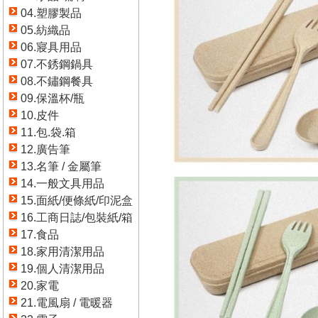
04.塑膠製品
05.紡織品
06.寢具用品
07.不銹鋼鍋具
08.不鏽鋼餐具
09.保溫杯/瓶
10.皮件
11.包.袋.箱
12.廣告筆
13.名筆 / 金屬筆
14.一般文具用品
15.面紙/便條紙/印泥盒
16.工商日誌/包裝紙/箱
17.食品
18.家用清潔用品
19.個人清潔用品
20.家電
21.電風扇 / 電暖器