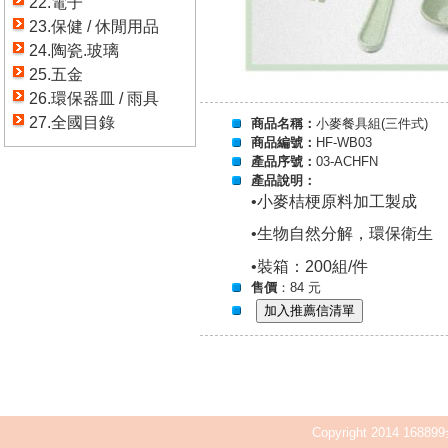
22.電子
23.保健 / 休閒用品
24.陶瓷.玻璃
25.五金
26.環保器皿 / 雨具
27.全國目錄
商品名稱：
小麥餐具組(三件式)
商品編號：
HF-WB03
產品序號：
03-ACHFN
產品說明：
•小麥桔梗原料加工製成
•生物自然分解，環保衛生
•裝箱：200組/件
售價
：84 元
Copyright 2014 168