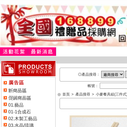
◎產品搜尋：
帳號：
◎
首頁
>
產品搜尋
>
小麥餐具組(三件式
01.藝品
01-1合成石
02.木製工藝品
03.水晶/琉璃