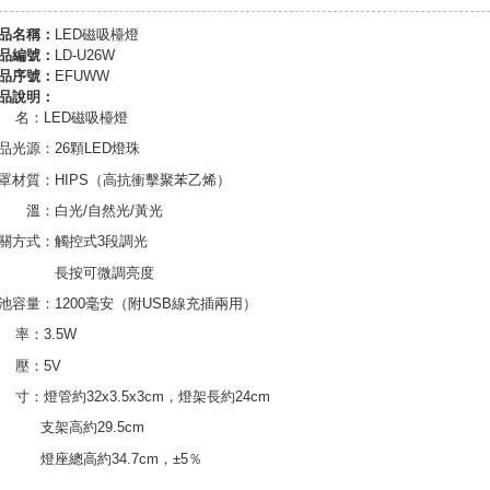
品名稱：
LED磁吸檯燈
品編號：
LD-U26W
品序號：
EFUWW
品說明：
 名：LED磁吸檯燈
品光源：26顆LED燈珠
罩材質：HIPS（高抗衝擊聚苯乙烯）
 溫：白光/自然光/黃光
關方式：觸控式3段調光
長按可微調亮度
池容量：1200毫安（附USB線充插兩用）
 率：3.5W
 壓：5V
 寸：燈管約32x3.5x3cm，燈架長約24cm
架高約29.5cm
座總高約34.7cm，±5％