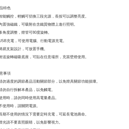
品特色
.智能觸控，輕觸可切換三段光源，長按可以調整亮度。
.內置強磁鐵，可吸附在含鐵質物體上進行照明。
.多角度調整，燈管可80度旋轉。
.USB充電，可使用電腦、行動電源充電。
.簡易支架設計，可放置手機。
.附送旋轉磁吸底座，可貼在任意場所，充當壁燈使用。
意事項
.請勿過度的調節產品活動關節部分，以免燈具關節功能損壞。
.請勿自行拆解本產品，以免觸電。
.使用時，請勿同時使用高電量產品。
.不使用時，請關閉電源。
.長期不使用的情況下需要定時充電，可延長電池壽命。
.燈光請不要直照眼睛，以免影響視力。