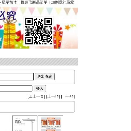
－
显示简体
｜
推薦信商品清單
｜
加到我的最愛
｜
[
回上一頁
] [
上一項
] [
下一項
]