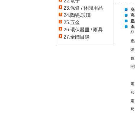
22.電子
23.保健 / 休閒用品
商
24.陶瓷.玻璃
商
產
25.五金
產
26.環保器皿 / 雨具
品
27.全國目錄
產
燈
色
開
電
功
電
尺
支
燈