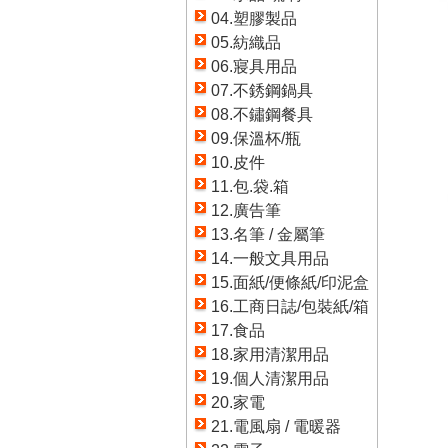
04.塑膠製品
05.紡織品
06.寢具用品
07.不銹鋼鍋具
08.不鏽鋼餐具
09.保溫杯/瓶
10.皮件
11.包.袋.箱
12.廣告筆
13.名筆 / 金屬筆
14.一般文具用品
15.面紙/便條紙/印泥盒
16.工商日誌/包裝紙/箱
17.食品
18.家用清潔用品
19.個人清潔用品
20.家電
21.電風扇 / 電暖器