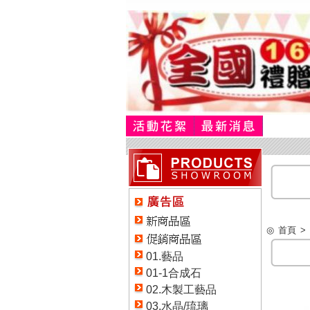
◎
首頁
>
01.藝品
01-1合成石
02.木製工藝品
03.水晶/琉璃