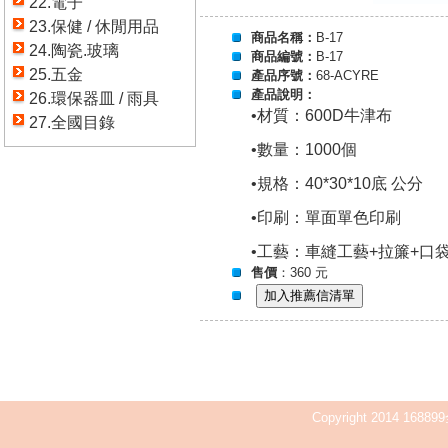
22.電子
23.保健 / 休閒用品
商品名稱：
B-17
24.陶瓷.玻璃
商品編號：
B-17
25.五金
產品序號：
68-ACYRE
產品說明：
26.環保器皿 / 雨具
•材質：600D牛津布
27.全國目錄
•數量：1000個
•規格：40*30*10底 公分
•印刷：單面單色印刷
•工藝：車縫工藝+拉簾+口
售價
：360 元
Copyright 2014 168