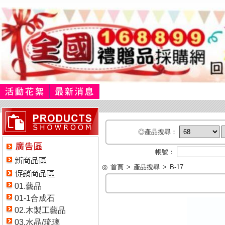
◎產品搜尋：
帳號：
◎
首頁
>
產品搜尋
>
B-17
01.藝品
01-1合成石
02.木製工藝品
03.水晶/琉璃