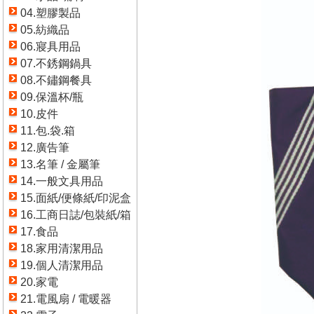
04.塑膠製品
05.紡織品
06.寢具用品
07.不銹鋼鍋具
08.不鏽鋼餐具
09.保溫杯/瓶
10.皮件
11.包.袋.箱
12.廣告筆
13.名筆 / 金屬筆
14.一般文具用品
15.面紙/便條紙/印泥盒
16.工商日誌/包裝紙/箱
17.食品
18.家用清潔用品
19.個人清潔用品
20.家電
21.電風扇 / 電暖器