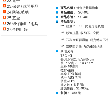
22.電子
23.保健 / 休閒用品
商品名稱：
都會折疊購物車
24.陶瓷.玻璃
商品編號：
TSC-40L
產品序號：
TSC-40L
25.五金
產品說明：
26.環保器皿 / 雨具
*** 輕量 2.1 KG
提著走無負擔
27.全國目錄
***
秒速折疊
收納不占空間
*** 7
CM大直徑滑輪
穩定轉向不
***
滑動固定條
加強車體結構
其他說明：
TSC-40L
長38.5*寬28.5.*高85 cm
長37.5*寬 7.5 *高42 cm
車身-PP塑料
拉桿-碳鋼
車輪-TPR 塑料
把手-ABS 塑料
承重-20kg
箱入數： 8 只/箱
建議售價：$1,480元
售價
：1480 元