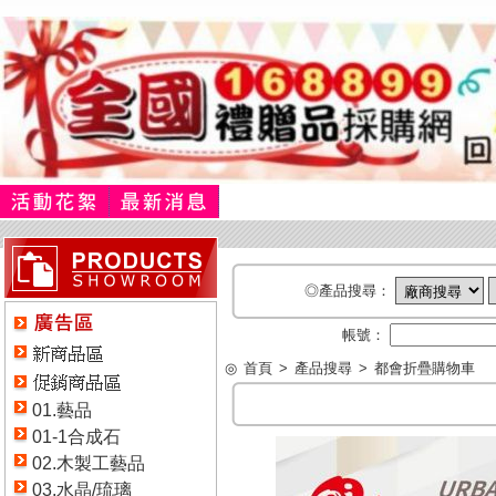
◎產品搜尋：
帳號：
◎
首頁
>
產品搜尋
>
都會折疊購物車
01.藝品
01-1合成石
02.木製工藝品
03.水晶/琉璃