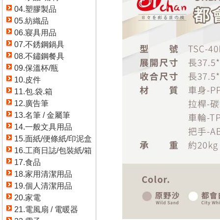
04.塑膠製品
05.紡織品
06.寢具用品
07.不銹鋼鍋具
08.不鏽鋼餐具
09.保溫杯/瓶
10.皮件
11.包.袋.箱
12.廣告筆
13.名筆 / 金屬筆
14.一般文具用品
15.面紙/便條紙/印泥盒
16.工商日誌/包裝紙/箱
17.食品
18.家用清潔用品
19.個人清潔用品
20.家電
21.電風扇 / 電暖器