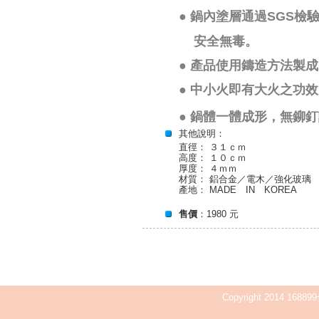
●
鍋內塗層通過
SGS
檢
安全無毒。
●
產品使用鑄造方法製成
●
中小火即有大火之功效
●
鍋體一體成形，無鉚釘
其他說明：
直徑： ３１ｃｍ
高度： １０ｃｍ
厚度： ４ｍｍ
材質： 鋁合金／電木／強化玻璃
產地： MADE IN KOREA
售價
：1980 元
Copyright 2014 168