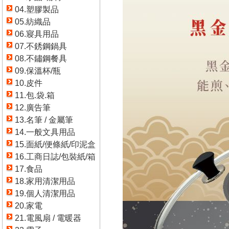
04.塑膠製品
05.紡織品
06.寢具用品
07.不銹鋼鍋具
08.不鏽鋼餐具
09.保溫杯/瓶
10.皮件
11.包.袋.箱
12.廣告筆
13.名筆 / 金屬筆
14.一般文具用品
15.面紙/便條紙/印泥盒
16.工商日誌/包裝紙/箱
17.食品
18.家用清潔用品
19.個人清潔用品
20.家電
21.電風扇 / 電暖器