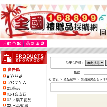
◎產品搜尋：
帳號：
◎
首頁
>
產品搜尋
>
韓國製黑金石不沾炒
01.藝品
01-1合成石
02.木製工藝品
03.水晶/琉璃