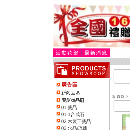
◎
首頁
>
01.藝品
01-1合成石
02.木製工藝品
03.水晶/琉璃