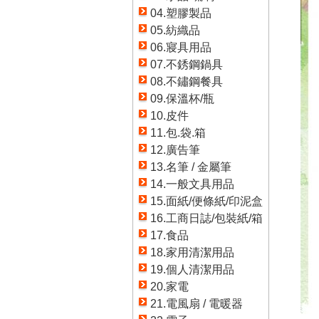
04.塑膠製品
05.紡織品
06.寢具用品
07.不銹鋼鍋具
08.不鏽鋼餐具
09.保溫杯/瓶
10.皮件
11.包.袋.箱
12.廣告筆
13.名筆 / 金屬筆
14.一般文具用品
15.面紙/便條紙/印泥盒
16.工商日誌/包裝紙/箱
17.食品
18.家用清潔用品
19.個人清潔用品
20.家電
21.電風扇 / 電暖器