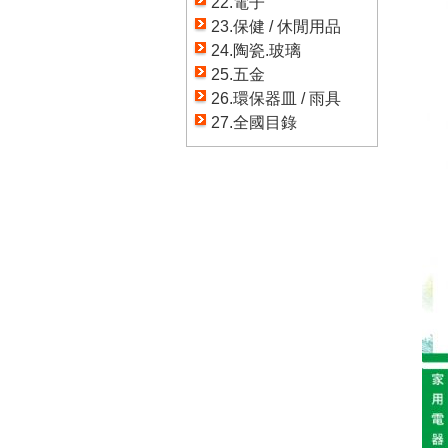
22.電子
23.保健 / 休閒用品
24.陶瓷.玻璃
25.五金
26.環保器皿 / 雨具
27.全國目錄