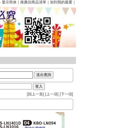
－
显示简体
｜
推薦信商品清單
｜
加到我的最愛
｜
[
回上一頁
] [
上一項
] [
下一項
]