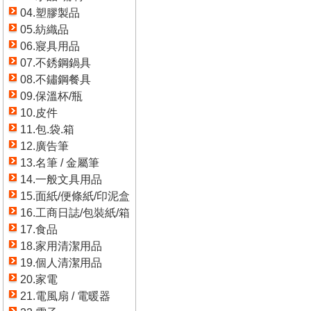
04.塑膠製品
05.紡織品
06.寢具用品
07.不銹鋼鍋具
08.不鏽鋼餐具
09.保溫杯/瓶
10.皮件
11.包.袋.箱
12.廣告筆
13.名筆 / 金屬筆
14.一般文具用品
15.面紙/便條紙/印泥盒
16.工商日誌/包裝紙/箱
17.食品
18.家用清潔用品
19.個人清潔用品
20.家電
21.電風扇 / 電暖器