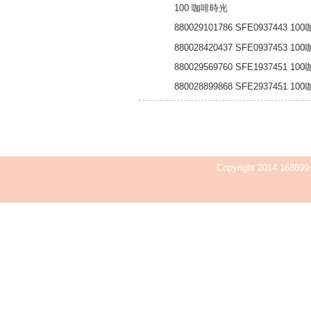
100 咖啡時光
880029101786 SFE0937443 
880028420437 SFE0937453 
880029569760 SFE1937451 
880028899868 SFE2937451 
Copyright 2014 168