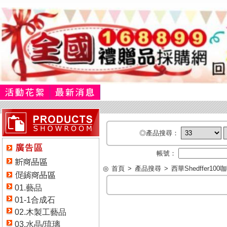
◎產品搜尋：
帳號：
◎
首頁
>
產品搜尋
>
西華Shedffer10
01.藝品
01-1合成石
02.木製工藝品
03.水晶/琉璃