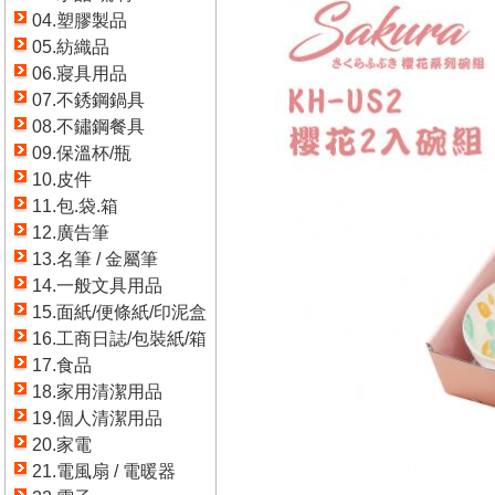
04.塑膠製品
05.紡織品
06.寢具用品
07.不銹鋼鍋具
08.不鏽鋼餐具
09.保溫杯/瓶
10.皮件
11.包.袋.箱
12.廣告筆
13.名筆 / 金屬筆
14.一般文具用品
15.面紙/便條紙/印泥盒
16.工商日誌/包裝紙/箱
17.食品
18.家用清潔用品
19.個人清潔用品
20.家電
21.電風扇 / 電暖器