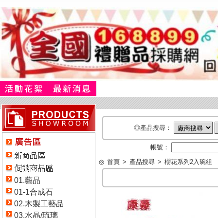
◎產品搜尋：
帳號：
◎
首頁
>
產品搜尋
>
櫻花系列2入碗組
01.藝品
01-1合成石
02.木製工藝品
03.水晶/琉璃