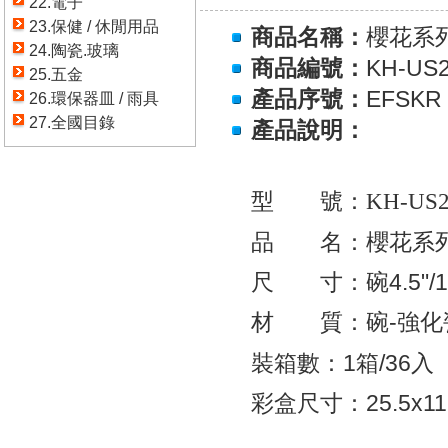
22.電子
23.保健 / 休閒用品
商品名稱：
櫻花系
24.陶瓷.玻璃
商品編號：
KH-US
25.五金
產品序號：
EFSKR
26.環保器皿 / 雨具
27.全國目錄
產品說明：
型 號：KH-US
品 名：櫻花系列
尺 寸：碗
4.5"/
材 質：碗
-
強化
裝箱數：
1箱/36入
彩盒尺寸：25.5x11.