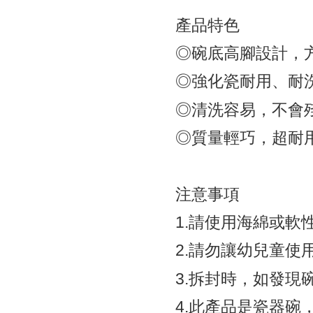
產品特色
◎碗底高腳設計，
◎強化瓷耐用、耐
◎清洗容易，不會
◎質量輕巧，超耐
注意事項
1.
請使用海綿或軟
2.
請勿讓幼兒童使
3.
拆封時，如發現
4.
此產品是瓷器碗