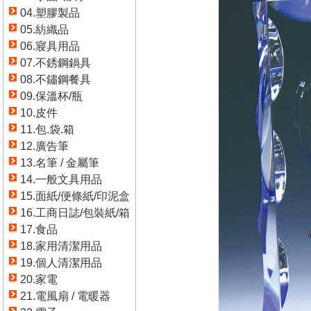
04.塑膠製品
05.紡織品
06.寢具用品
07.不銹鋼鍋具
08.不鏽鋼餐具
09.保溫杯/瓶
10.皮件
11.包.袋.箱
12.廣告筆
13.名筆 / 金屬筆
14.一般文具用品
15.面紙/便條紙/印泥盒
16.工商日誌/包裝紙/箱
17.食品
18.家用清潔用品
19.個人清潔用品
20.家電
21.電風扇 / 電暖器