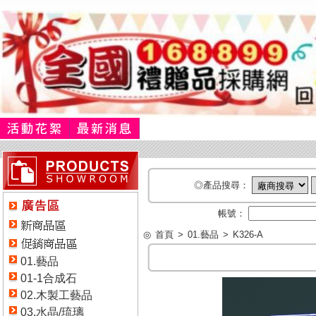
◎產品搜尋：
帳號：
◎
首頁
>
01.藝品
>
K326-A
01.藝品
01-1合成石
02.木製工藝品
03.水晶/琉璃