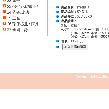
22.電子
23.保健 / 休閒用品
商品名稱：
祥獅獻瑞
商品編號：
SY-D16
24.陶瓷.玻璃
產品序號：
05-ABJRG
25.五金
產品說明：
26.環保器皿 / 雨具
彩陶木框精品
●尺寸：(大)39×51cm 市價：135
27.全國目錄
(中)40×32cm 市價：9500
(小)34×27cm 市價：6500
售價
：13500 元
Copyright 2014 168