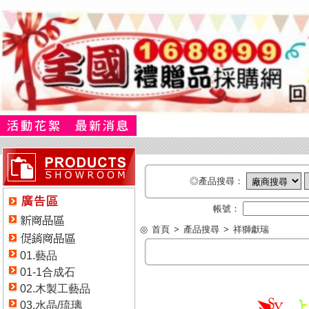
◎產品搜尋：
帳號：
◎
首頁
>
產品搜尋
>
祥獅獻瑞
01.藝品
01-1合成石
02.木製工藝品
03.水晶/琉璃