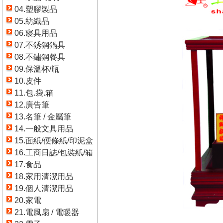
04.塑膠製品
05.紡織品
06.寢具用品
07.不銹鋼鍋具
08.不鏽鋼餐具
09.保溫杯/瓶
10.皮件
11.包.袋.箱
12.廣告筆
13.名筆 / 金屬筆
14.一般文具用品
15.面紙/便條紙/印泥盒
16.工商日誌/包裝紙/箱
17.食品
18.家用清潔用品
19.個人清潔用品
20.家電
21.電風扇 / 電暖器