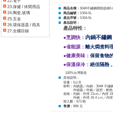
22.電子
23.保健 / 休閒用品
商品名稱：
304#不鏽鋼燜燒提鍋5
24.陶瓷.玻璃
商品編號：
S304-5L
產品序號：
S304-5L
25.五金
產品說明：
26.環保器皿 / 雨具
產品特
性：
27.全國目錄
內鍋不鏽鋼
●烹調快：
●省能源：
離火燜煮料
●健康美味：
保留食物
●保溫保冷：
絕佳隔熱
100%台灣製造
其他說明：
容量：5公升
材料：內鍋蓋／內鍋：304# 不鏽
外鍋蓋／外鍋／提把：耐熱
規格：內鍋：外徑 21cm／內徑 19.
外鍋：外徑 26.4 cｍ／內徑 20.
箱入數：6只/箱
售價
：999 元