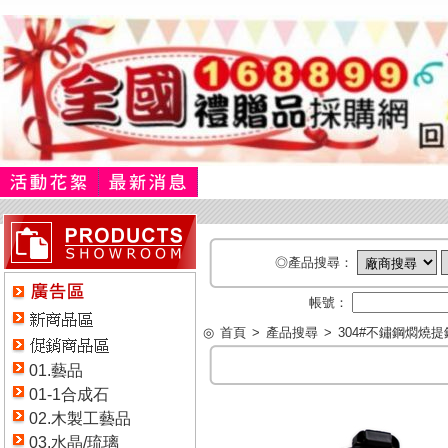
◎產品搜尋：
帳號：
◎
首頁
>
產品搜尋
>
304#不鏽鋼燜燒提
01.藝品
01-1合成石
02.木製工藝品
03.水晶/琉璃