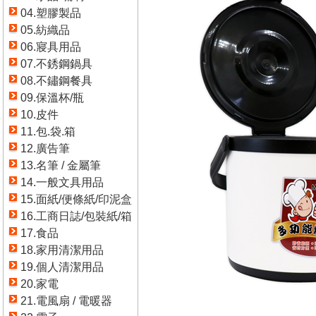
04.塑膠製品
05.紡織品
06.寢具用品
07.不銹鋼鍋具
08.不鏽鋼餐具
09.保溫杯/瓶
10.皮件
11.包.袋.箱
12.廣告筆
13.名筆 / 金屬筆
14.一般文具用品
15.面紙/便條紙/印泥盒
16.工商日誌/包裝紙/箱
17.食品
18.家用清潔用品
19.個人清潔用品
20.家電
21.電風扇 / 電暖器