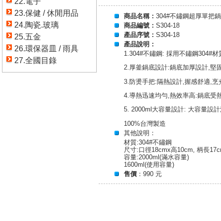
22.電子
23.保健 / 休閒用品
商品名稱：
304#不鏽鋼超厚單把鍋-
24.陶瓷.玻璃
商品編號：
S304-18
產品序號：
S304-18
25.五金
產品說明：
26.環保器皿 / 雨具
1.304#不鏽鋼: 採用不鏽鋼304
27.全國目錄
2.厚釜鍋底設計:鍋底加厚設計,堅
3.防燙手把:隔熱設計,握感舒適,烹
4.導熱迅速均勻,熱效率高:鍋底受
5. 2000ml大容量設計: 大容量
100%台灣製造
其他說明：
材質:304#不鏽鋼
尺寸:口徑18cmx高10cm, 柄長17c
容量:2000ml(滿水容量)
1600ml(使用容量)
售價
：990 元