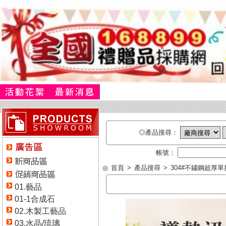
◎產品搜尋：
帳號：
◎
首頁
>
產品搜尋
>
304#不鏽鋼超厚單把
01.藝品
01-1合成石
02.木製工藝品
03.水晶/琉璃