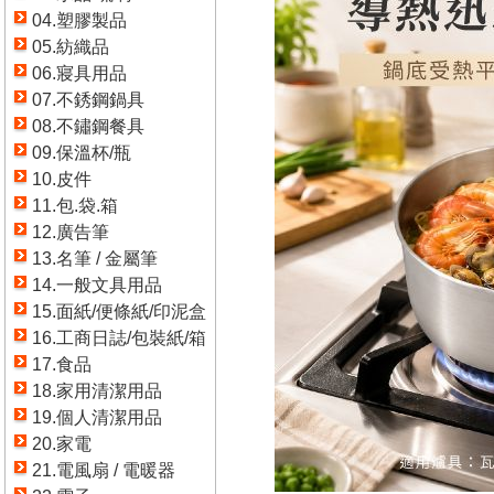
04.塑膠製品
05.紡織品
06.寢具用品
07.不銹鋼鍋具
08.不鏽鋼餐具
09.保溫杯/瓶
10.皮件
11.包.袋.箱
12.廣告筆
13.名筆 / 金屬筆
14.一般文具用品
15.面紙/便條紙/印泥盒
16.工商日誌/包裝紙/箱
17.食品
18.家用清潔用品
19.個人清潔用品
20.家電
21.電風扇 / 電暖器