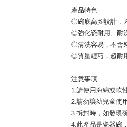
產品特色
◎碗底高腳設計，
◎強化瓷耐用、耐
◎清洗容易，不會
◎質量輕巧，超耐
注意事項
1.
請使用海綿或軟
2.
請勿讓幼兒童使
3.
拆封時，如發現
4.
此產品是瓷器碗