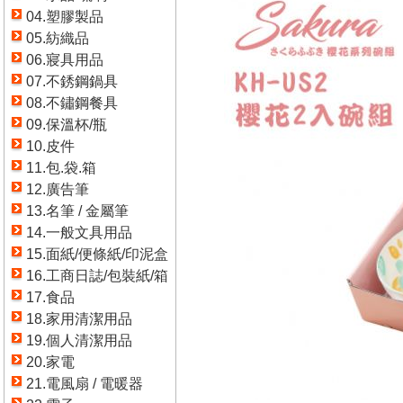
04.塑膠製品
05.紡織品
06.寢具用品
07.不銹鋼鍋具
08.不鏽鋼餐具
09.保溫杯/瓶
10.皮件
11.包.袋.箱
12.廣告筆
13.名筆 / 金屬筆
14.一般文具用品
15.面紙/便條紙/印泥盒
16.工商日誌/包裝紙/箱
17.食品
18.家用清潔用品
19.個人清潔用品
20.家電
21.電風扇 / 電暖器