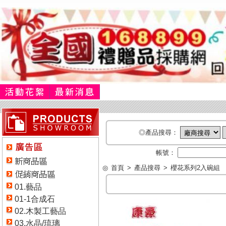
◎產品搜尋：
帳號：
◎
首頁
>
產品搜尋
>
櫻花系列2入碗組
01.藝品
01-1合成石
02.木製工藝品
03.水晶/琉璃