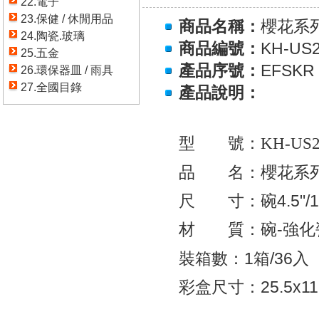
22.電子
23.保健 / 休閒用品
商品名稱：
櫻花系
24.陶瓷.玻璃
商品編號：
KH-US
25.五金
產品序號：
EFSKR
26.環保器皿 / 雨具
27.全國目錄
產品說明：
型 號：KH-US
品 名：櫻花系列
尺 寸：碗
4.5"/
材 質：碗
-
強化
裝箱數：
1箱/36入
彩盒尺寸：25.5x11.