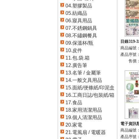
04.塑膠製品
05.紡織品
06.寢具用品
07.不銹鋼鍋具
08.不鏽鋼餐具
目錄319-3
09.保溫杯/瓶
商品編號
10.皮件
產品序號
11.包.袋.箱
售價
12.廣告筆
13.名筆 / 金屬筆
14.一般文具用品
15.面紙/便條紙/印泥盒
16.工商日誌/包裝紙/箱
17.食品
18.家用清潔用品
19.個人清潔用品
電子資訊類2
20.家電
商品編號
21.電風扇 / 電暖器
產品序號