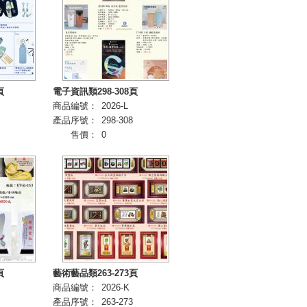
頁
電子資訊類298-308頁
商品編號：
2026-L
產品序號：
298-308
售價：
0
頁
藝術藝品類263-273頁
商品編號：
2026-K
產品序號：
263-273